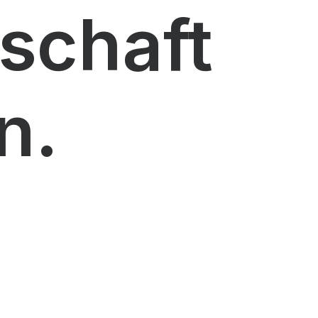
schaft
n.